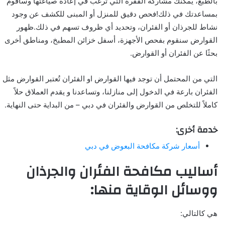
بالطبع، يمكنك مشاركة الفقرة التي ترغب في إعادة صياغتها وسأقوم
بمساعدتك في ذلك!فحص دقيق للمنزل أو المبنى للكشف عن وجود
نشاط للجرذان أو الفئران، وتحديد أي ظروف تسهم في ذلك.ظهور
القوارض سنقوم بفحص الأجهزة، أسفل خزائن المطبخ، ومناطق أخرى
بحثًا عن الفئران أو القوارض.
التي من المحتمل أن توجد فيها القوارض او الفئران تُعتبر القوارض مثل
الفئران بارعة في الدخول إلى منازلنا، وتساعدنا و يقدم العملاق حلاً
كاملاً للتخلص من القوارض والفئران في دبي – من البداية حتى النهاية.
خدمة أخرى:
أسعار شركة مكافحة البعوض في دبي
أساليب مكافحة الفئران والجرذان
ووسائل الوقاية منها:
هي كالتالي: