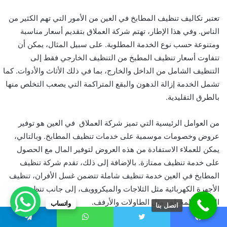
تعتبر تكاليف تنظيف المطابخ في العين من الأمور التي تهم الكثير من
الناس. وفي هذا الإطار، تهتم شركة العملاق بتقديم أسعار مناسبة
ومتنوعة حسب نوع الخدمة المطلوبة. على سبيل المثال، يمكن أن
تتفاوت أسعار تنظيف المطبخ من التنظيف الخارجي فقط إلى
التنظيف الشامل من الداخل والخارج، بما في ذلك الأثاث والأدوات. كما
تشمل الخدمة إزالة الدهون والبقع المتراكمة التي يصعب التخلص منها
بالطرق التقليدية.
من العوامل الرئيسية التي تميز شركة العملاق في العين هو توفير
عروض وخصومات موسمية على خدمات تنظيف المطابخ. وبالتالي،
يمكن للعملاء الاستفادة من هذه العروض لتوفير المال مع الحصول
على خدمة تنظيف ممتازة. بالإضافة إلى ذلك، تقدم شركة تنظيف
المطابخ في العين خدمة تنظيف شاملة تتضمن غسل الأفران، تنظيف
الأجهزة الكهربائية مثل الثلاجات والميكروويف، إلى جانب تنظيف
الأسطح المختلفة مثل الطاولات والأرفف.
واتساب
اتصل بنا
يسبوك
تويتر
واتساب
تيلقرام