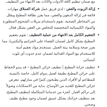
مع ضمان تنظيم كافة الأدوات والأثاث بعد الانتهاء من التنظيف.
إزالة الزيوت والعفن :
لدي فريق عمل
شركة العملاق
مهارات
فائقة في إزالة الدهون والعفن، مما يعزز نظافة المطبخ ويقلل
من المخاطر الصحية. نقوم باستخدام مزيلات الشحوم المتطورة
والمواد الكيميائية المخصصة للتخلص من العفن بشكل فعال.
التعقيم الكامل بعد الانتهاء من عملية التنظيف :
نقوم بتعقيم
المطبخ بشكل كامل لضمان القضاء على الجراثيم والبكتيريا، مما
يعزز صحة وسلامة بيئة العمل. نستخدم مواد تعقيم آمنة
للاستخدام مع المواد الغذائية لضمان عدم حدوث أي تلوث
كيميائي.
تنظيف خزانة المطبخ | تنظيف خزائن المطبخ – قد يبدو الحفاظ
على خزائن المطبخ نظيفة كعمل بدوام كامل، خاصة بالنسبة
للمطاعم أو الأفراد الذين يطبخون كثيرًا في منازلهم. تتعرض
خزائن المطبخ للعديد من الأوساخ، بداية من الانسكابات وصولاً
إلى تراكم الغبار. كجزء من خدماتنا المتكاملة لتنظيف المطبخ،
نعد بتنظيف خزائنك بشكل عميق لضمان وجود مطبخ نظيف
وصحي.