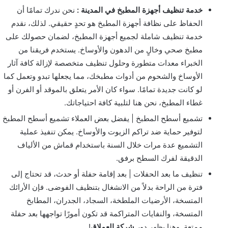
خدمة تنظيف أجهزة المطبخ في المدينة :
نحن ندرك تمامًا أن
الحفاظ على نظافة أجهزة المطبخ هو تحدٍ حقيقي. لذلك، نقدم
خدمة تنظيف شاملة لجميع أجهزة المطبخ، لضمان حصولك على
مطبخ صحي وخالٍ من الدهون والأوساخ. يستخدم فريقنا من
الخبراء معدات متطورة وحلول تنظيف متخصصة لإزالة كافة آثار
الأوساخ والشحوم من أدوات مطبخك، مما يجعلها تبدو وتعمل كما
لو كانت جديدة تمامًا. سواء كان الأمر يتعلق بالموقد أو الفرن أو
غطاء المطبخ، نحن هنا لتلبية كافة احتياجاتك.
تشميع أسطح المطبخ | يفضل بعض العملاء تشميع أسطح المطبخ
لتوفير حماية ضد تراكم الزيوت والأوساخ. يمكن تنفيذ عملية
التشميع عدة مرات خلال السنة باستخدام قماش من الألياف
الدقيقة لفرك السطح برفق.
تنظيف ما بعد الحفلات | بعد إقامة حفلة أو حدث، قد تحتاج إلى
فترة من الراحة بدلاً من الانشغال بتنظيف الفوضى. فإن الأرائك
المتسخة، الأرضيات الملطخة، السجاد، الجدران، المطابخ
المتسخة، والنفايات المتراكمة قد تكون أمورًا تواجهها بعد حفلة
ممتعة. وهنا يظهر دور
شركة العملاق
!