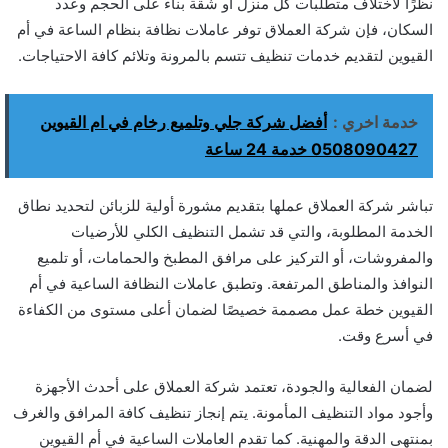
نظرًا لاختلاف متطلبات كل منزل أو شقة بناءً على الحجم وعدد
السكان، فإن شركة العملاق توفر عاملات نظافة بنظام الساعة في أم
القيوين لتقديم خدمات تنظيف تتسم بالمرونة وتلائم كافة الاحتياجات.
خدمة اخري :
أفضل شركة جلي وتلميع رخام في ام القيوين
0508090427 خدمة 24 ساعة
تباشر شركة العملاق عملها بتقديم مشورة أولية للزبائن لتحديد نطاق
الخدمة المطلوبة، والتي قد تشمل التنظيف الكلي للأرضيات
والمفروشات، أو التركيز على مرافق المطبخ والحمامات، أو تلميع
النوافذ والمناطق المرتفعة. وتطبق عاملات النظافة الساعية في أم
القيوين خطة عمل مصممة خصيصًا لضمان أعلى مستوى من الكفاءة
في أسرع وقت.
لضمان الفعالية والجودة، تعتمد شركة العملاق على أحدث الأجهزة
وأجود مواد التنظيف المأمونة. يتم إنجاز تنظيف كافة المرافق والغرف
بمنتهى الدقة والمهنية. كما تقدم العاملات الساعية في أم القيوين