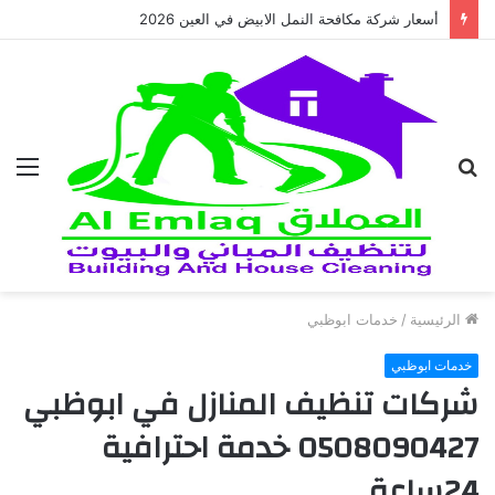
أسعار شركة مكافحة النمل الابيض في العين 2026
بحث
الق
عن
الرئيسية
/
خدمات ابوظبي
خدمات ابوظبي
شركات تنظيف المنازل في ابوظبي
0508090427 خدمة احترافية
24ساعة