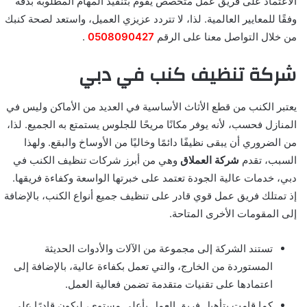
الاعتماد على فريق عمل متخصص يقوم بتنفيذ المهام المطلوبة بدقة
وفقًا للمعايير العالمية. لذا، لا تتردد عزيزي العميل، واستعد لصحة كنبك
من خلال التواصل معنا على الرقم
0508090427
.
شركة تنظيف كنب في دبي
يعتبر الكنب من قطع الأثاث الأساسية في العديد من الأماكن وليس في
المنازل فحسب، لأنه يوفر مكانًا مريحًا للجلوس يستمتع به الجميع. لذا،
من الضروري أن يبقى نظيفًا دائمًا وخاليًا من الأوساخ والبقع. ولهذا
السبب، تقدم
شركة العملاق
وهي من أبرز شركات تنظيف الكنب في
دبي، خدمات عالية الجودة تعتمد على خبرتها الواسعة وكفاءة فريقها.
إذ تمتلك فريق عمل قوي قادر على تنظيف جميع أنواع الكنب، بالإضافة
إلى المقومات الأخرى المتاحة.
تستند الشركة إلى مجموعة من الآلات والأدوات الحديثة
المستوردة من الخارج، والتي تعمل بكفاءة عالية، بالإضافة إلى
اعتمادها على تقنيات متقدمة تضمن فعالية العمل.
كما قامت بتأهيل فريق العمل بأعلى مستوى، ليكون قادرًا على