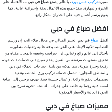
مميزة.
تركيب جبس بورد
، بالتالي يتمتع
صباغ في دبي
ب الاعتماد على
الخبرة والمهارة، ينفذ جميع هذه الأعمال بدقة واحترافية عالية. كما
يقوم برسم أعمال فنية على الجدران بشكل رائع.
افضل صباغ في دبي
افضل
صباغ
في دبي
الخبير المثالي في مجال طلاء الجدران ورسم
التصاميم ثلاثية الأبعاد على الحوائط. بدقة عالية وتقنيات متطورة،
يأخذك إلى عالم رائع وخيالي. إن احترافيته وشغفه بالمجال مكناه من
تحقيق مستويات مرتفعة من التميز. يقدم صباغ دبي خدمات ذات جودة
رفيعة وخبرة طويلة، مما يمكنه من تلبية احتياجات العملاء في دبي
والمناطق المجاورة. تشمل خدماته تركيب ورق الحائط، وتنفيذ
تصميمات ديكورية رائعة، وأعمال جبسية فنية. يهدف نرجس إلى إضافة
لمسة فنية وجمالية خاصة على جدرانك، لتمنحك تجربة تمزج بين
الجودة العالية والأسعار المعقولة.
مميزات صباغ في دبي