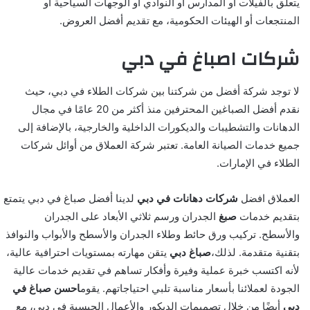
يتعلق بالفيلات أو المدارس أو النوادي أو الوجهات السياحية أو
المنتجعات أو الهيئات الحكومية، مع تقديم أفضل العروض.
شركات اصباغ في دبي
لا توجد شركة أفضل من شركتنا بين شركات الطلاء في دبي، حيث
نقدم أفضل الصباغين المحترفين منذ أكثر من 20 عامًا في مجال
الدهانات والتشطيبات والديكورات الداخلية والخارجية، بالإضافة إلى
جميع خدمات الصيانة العامة. تعتبر شركة العملاق من أوائل شركات
الطلاء في الإمارات.
العملاق افضل
شركات دهانات في دبي
لدينا أفضل صباغ في دبي يتمتع
بتقديم خدمات
صبغ
الجدران ورسم ثلاثي الأبعاد على الجدران
والأسطح. تركيب ورق حائط وطلاء الجدران والأسطح والأبواب والنوافذ
بتقنية متقدمة. لذلك،
صباغ دبي
يتقن مهارته بمستويات احترافية عالية،
لأنه اكتسب خبرة عملية وفيرة وأفكار تساهم في تقديم خدمات عالية
الجودة لعملائنا بأسعار مناسبة تلبي احتياجاتهم. يقوم
احسن صباغ في
دبي
أيضًا من خلال تصميمات الديكور والأعمال الجبسية في دبي، مع