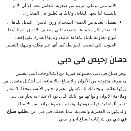
الأسمنتي، وعلى الرغم من صعوبة التعامل معه، إلا أن الأمر
بالنسبة لنا سهل للغاية، وغالبًا ما يُطبق في المخازن.
يفضل العديد من العملاء استخدام ورق الجدران كبديل للدهان،
لذا نقدم لكم مجموعة متنوعة تلبي مختلف الأذواق. لدينا أيضًا
أنواع مقاومة للماء بكفاءة عالية، ولديها القدرة على إخفاء
العيوب التي تصيب الحوائط، كما أنها غير مكلفة وسهلة التغيير.
دهان رخيص فى دبى
يوفر صباغ في دبي مجموعة كبيرة من الكتالوجات التي تتضمن
مجموعة متنوعة من الألوان والأصباغ، بالإضافة إلى أشكال متعددة من
ورق الحائط. يتيح ذلك لك كعميل محترم اختيار الأنسب وفقًا للأسعار
وملاءمة الألوان وأنواعها مع أثاثك الذي تود الاعتناء به.نجار في دبي
تتميز ألواننا بذوقها ونعومتها، ونقدم مجموعة رائعة من الأصباغ
والديكورات العصرية والحديثة، مما يجعلك في غنى عن…
طلب صباغ
في دبي
من شركات اصباغ اخري بدبي.