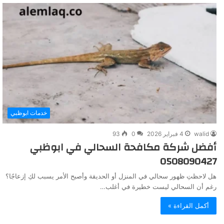
خدمات ابوظبي
walid
4 فبراير 2026
0
93
أفضل شركة مكافحة السحالي في ابوظبي
0508090427
هل لاحظتِ ظهور سحالي في المنزل أو الحديقة وأصبح الأمر يسبب لكِ إزعاجًا؟
رغم أن السحالي ليست خطيرة في أغلب…
أكمل القراءة »