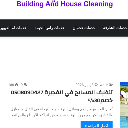
خدمات الشارقة
خدمات عجمان
خدمات راس الخيمة
خدمات ام القيوين
walid
3 يناير 2026
0
189
تنظيف المسابح في الفجيرة 0508090427
خصم30%
يُعتبر المسبح من أهم وسائل الترفيه والاسترخاء في الفلل والمنازل
والفنادق، لكن مع مرور الوقت قد يتعرض لتراكم الأوساخ والجراثيم…
أكمل القراءة »