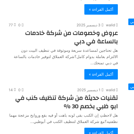
أكمل القراءة »
بي
walid
3 ديسمبر 2025
0
77
عروض وخصومات من شركة خادمات
بالساعة في دبي
هل تحتاجين لمساعدة سريعة وموثوقة في تنظيف البيت دون
الالتزام بعاملة بدوام كامل؟شركة العملاق لتوفير خادمات بالساعة
في دبي تمنحك…
أكمل القراءة »
بي
walid
1 ديسمبر 2025
0
14
تقنيات حديثة من شركة تنظيف كنب في
ابو ظبي بخصم 30 %
هل لاحظتِ إن الكنب بقى لونه باهت أو فيه بقع وروايح مزعجة مهما
نظفتيه؟مع شركة العملاق لتنظيف الكنب في أبوظبي…
أكمل القراءة »