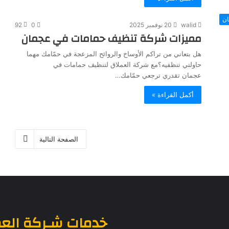
ن
walid
20 نوفمبر 2025
0
92
مميزات شركة تنظيف حمامات في عجمان
هل بتعاني من تراكم الأوساخ والروائح المزعجة في حمّامك مهما
حاولتي تنظفيه؟مع شركة العملاق لتنظيف حمامات في
عجمان تقدري ترجعي حمّامك…
أكمل القراءة »
الصفحة التالية
خدمات
شـركة الع