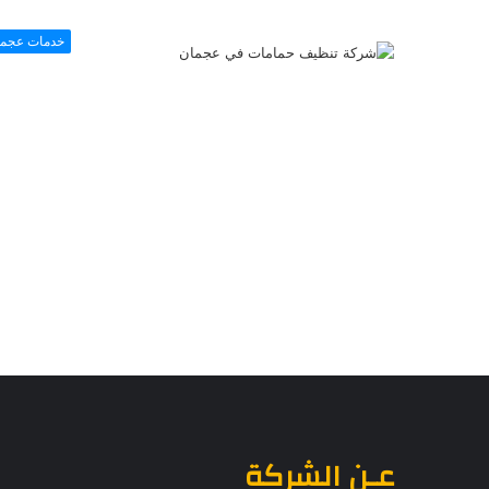
خدمات عجما
عـن الشركة