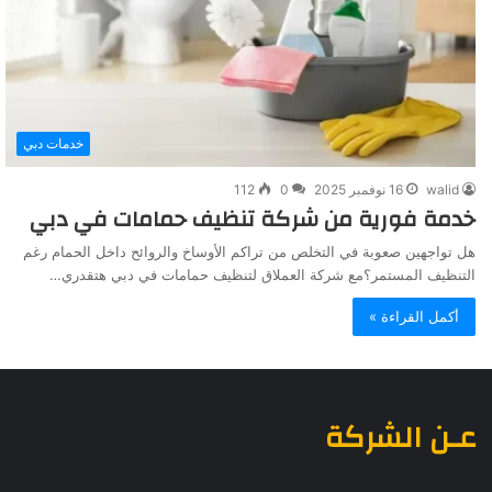
خدمات دبي
walid
16 نوفمبر 2025
0
112
خدمة فورية من شركة تنظيف حمامات في دبي
هل تواجهين صعوبة في التخلص من تراكم الأوساخ والروائح داخل الحمام رغم
التنظيف المستمر؟مع شركة العملاق لتنظيف حمامات في دبي هتقدري…
أكمل القراءة »
عـن الشركة