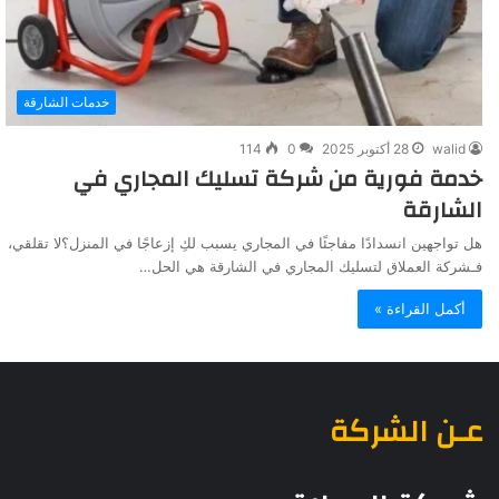
خدمات الشارقة
walid
28 أكتوبر 2025
0
114
خدمة فورية من شركة تسليك المجاري في
الشارقة
هل تواجهين انسدادًا مفاجئًا في المجاري يسبب لكِ إزعاجًا في المنزل؟لا تقلقي،
فـشركة العملاق لتسليك المجاري في الشارقة هي الحل…
أكمل القراءة »
عـن الشركة