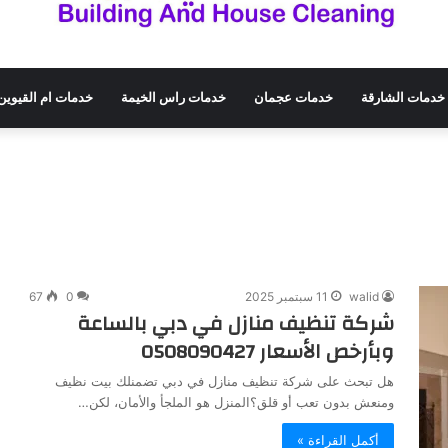
خدمات الشارقة
خدمات عجمان
خدمات راس الخيمة
خدمات ام القيوين
walid
11 سبتمبر 2025
0
67
شركة تنظيف منازل في دبي بالساعة
وبأرخص الأسعار 0508090427
هل تبحث على شركة تنظيف منازل في دبي تضمنلك بيت نظيف
ومنعش بدون تعب أو قلق؟المنزل هو الملجأ والأمان، لكن…
أكمل القراءة »