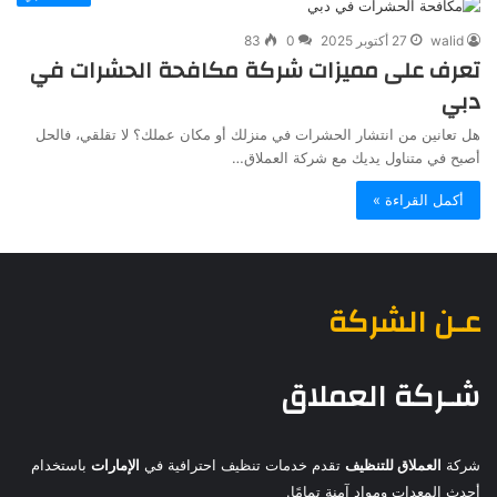
walid
27 أكتوبر 2025
0
83
تعرف على مميزات شركة مكافحة الحشرات في
دبي
هل تعانين من انتشار الحشرات في منزلك أو مكان عملك؟ لا تقلقي، فالحل
أصبح في متناول يديك مع شركة العملاق…
أكمل القراءة »
عـن الشركة
شـركة العملاق
شركة
العملاق للتنظيف
تقدم خدمات تنظيف احترافية في
الإمارات
باستخدام
أحدث المعدات ومواد آمنة تمامًا.