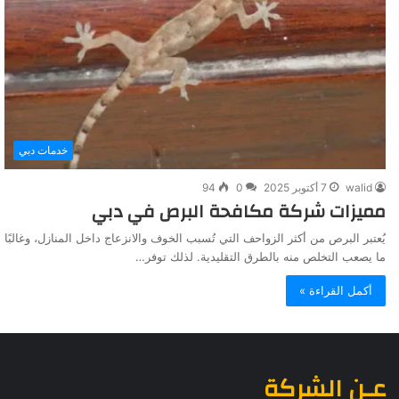
خدمات دبي
walid
7 أكتوبر 2025
0
94
مميزات شركة مكافحة البرص في دبي
يُعتبر البرص من أكثر الزواحف التي تُسبب الخوف والانزعاج داخل المنازل، وغالبًا
ما يصعب التخلص منه بالطرق التقليدية. لذلك توفر…
أكمل القراءة »
عـن الشركة