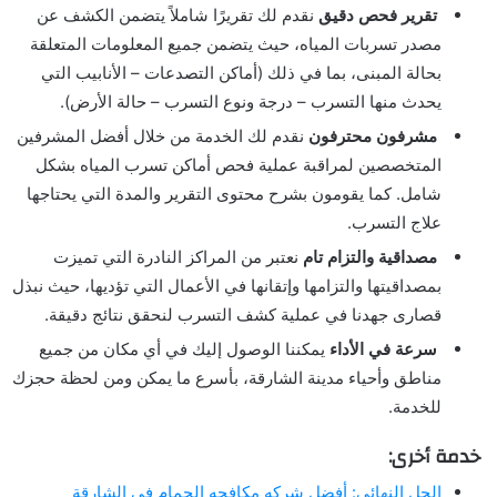
تقرير فحص دقيق
نقدم لك تقريرًا شاملاً يتضمن الكشف عن
مصدر تسربات المياه، حيث يتضمن جميع المعلومات المتعلقة
بحالة المبنى، بما في ذلك (أماكن التصدعات – الأنابيب التي
يحدث منها التسرب – درجة ونوع التسرب – حالة الأرض).
مشرفون محترفون
نقدم لك الخدمة من خلال أفضل المشرفين
المتخصصين لمراقبة عملية فحص أماكن تسرب المياه بشكل
شامل. كما يقومون بشرح محتوى التقرير والمدة التي يحتاجها
علاج التسرب.
مصداقية والتزام تام
نعتبر من المراكز النادرة التي تميزت
بمصداقيتها والتزامها وإتقانها في الأعمال التي تؤديها، حيث نبذل
قصارى جهدنا في عملية كشف التسرب لنحقق نتائج دقيقة.
سرعة في الأداء
يمكننا الوصول إليك في أي مكان من جميع
مناطق وأحياء مدينة الشارقة، بأسرع ما يمكن ومن لحظة حجزك
للخدمة.
خدمة أخرى:
الحل النهائي: أفضل شركه مكافحه الحمام في الشارقة