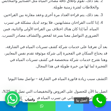
بعد ذلك، نقوم بإغلاق كافة مصادر المياه مثل الصنابير والمحابس
والخلاطات لفترة زمنية طويلة.
بعد ذلك، يتم قراءة العداد مرة أخرى وعقد مقارنة بين القراءتين.
إذا كانت القراءتان متشابهتين، فلا يوجد لديك مشكلة في تسرب
المياه. أما إذا كان هناك اختلاف بين القراءة الأولى والثانية، فمن
الضروري التواصل معنا بسرعة لفحص واكتشاف مصادر التسرب.
بعد أن تعرفنا على خدمات شركة كشف تسربات المياه في الشارقة،
قد يحتاج السكان في الفجيرة إلى شركة موثوقة تقدم نفس المعايير،
وهنا نقترح خدمات شركة متخصصة في كشف تسربات المياه في
الفجيرة لما لها من خبرة طويلة في هذا المجال.
اكتشف سبب زيادة فاتورة المياه في الشارقة – تواصل معنا اليوم!
اتصل بنا الآن للحصول على العروض والتخفيضات التي تصل إلى 25%،
بالإضافة إلى كشف مجاني عن تسرب المياه في حال إجراء عملية
واتساب
اتصل بنا
الإصلاح.
يسبوك
تويتر
واتساب
تيلقرام