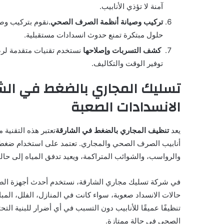
آمنة لا تؤذي الأنابيب.
تركيب وصيانة أنظمة الصرف الصحي.
نقوم بتركيب وصي
حلول مبتكرة تمنع حدوث انسدادات مستقبلية.
كشف التسربات وإصلاحها
نستخدم تقنيات متقدمة لرص
توفير الوقت والتكاليف.
تسليك المجاري بالضغط في الشار
الانسدادات الصعبة
يعد
تنظيف المجاري بالضغط في الشارقة
تعتبر هذه التقنية 
أنابيب الصرف الصحي والمجاري. تعتمد على استخدام ضغط ع
والرواسب، والشوائب المتراكمة، ويعيد تدفق المياه إلى حالته
في شركة تسليك مجاري الشارقة، نستخدم أحدث أجهزة الضغط
حالات الانسداد صعوبة، سواء كانت في المنازل، الفلل، المبا
تنظيفًا عميقًا للأنابيب دون التسبب في أي أضرار للبنية التحت
الصحي في حالة ممتازة.